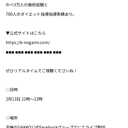
のべ3万人の施術経験と
700人のダイエット指導指導実績あり。
▼公式サイトはこちら
https://k-nogami.com/
◾︎◾︎◾︎ ◾︎◾︎◾︎ ◾︎◾︎◾︎ ◾︎◾︎◾︎ ◾︎◾︎◾︎ ◾︎◾︎◾︎
ぜひリアルタイムでご視聴くださいね！
◇日時
2月13日 21時～22時
◇場所
手帳のGAKKO公式Facebookグループでにてライブ配信